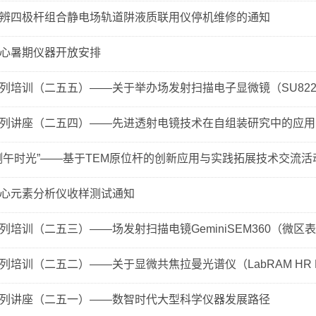
辨四极杆组合静电场轨道阱液质联用仪停机维修的通知
心暑期仪器开放安排
列培训（二五五）——关于举办场发射扫描电子显微镜（SU8220
列讲座（二五四）——先进透射电镜技术在自组装研究中的应用
测午时光”——基于TEM原位杆的创新应用与实践拓展技术交流活
心元素分析仪收样测试通知
列培训（二五三）——场发射扫描电镜GeminiSEM360（微区表征
培训（二五二）——关于显微共焦拉曼光谱仪（LabRAM HR Evolu
列讲座（二五一）——数智时代大型科学仪器发展路径