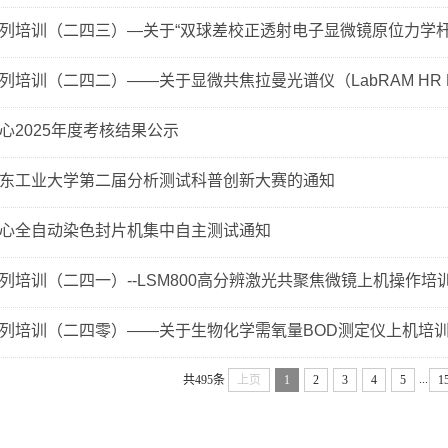
列培训（二四三）—关于“双球差校正透射电子显微镜原位力学杆操
培训（二四二）——关于显微共焦拉曼光谱仪（LabRAM HR Evolu
心2025年度考核结果公示
东工业大学第二届分析测试科普创新大赛的通知
心全自动染色封片机集中自主测试通知
列培训（二四一）--LSM800高分辨激光共聚焦微镜上机操作培
列培训（二四零）——关于生物化学需氧量BOD测定仪上机培
...
共495条
上页
1
2
3
4
5
1